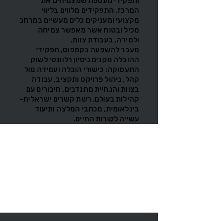
ותפקידי מעטפת שמצמיחים את
המרכז.
התפקידים מלווים בליווי
מקצועי ומעניקים כלים מעשיים במרחב
מכיל ובטוח אשר מאפשר צמיחה
ולמידה, בעבודת צוות.
מעבר להשפעה בקמפוס, תפקידי
ההובלה מקנים ניסיון רלוונטי לשוק
התעסוקה: כישורי הובלה ועמידה מול
קהל, ניהול פרויקט ותקציב, עבודה
בצוות והנחיית מתנדבים, חיבורים עם
קהילות בעולם, רשת קשרים ישראלית-
בינלאומית, מכתבי המלצה ותיעוד
עשייה לקורות החיים.