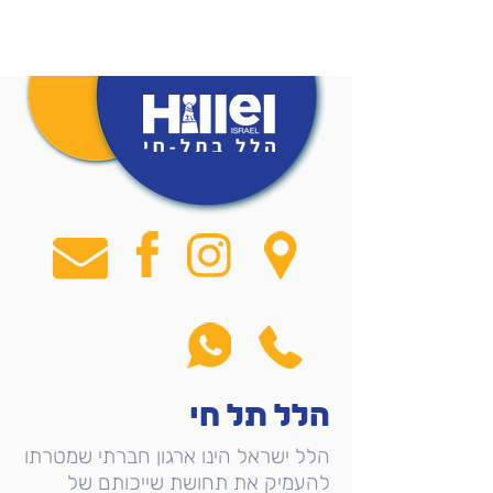
הלל תל חי
הלל ישראל הינו ארגון חברתי שמטרתו
להעמיק את תחושת שייכותם של