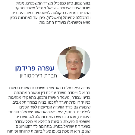
בוושינגטון. כיהן כמנכ"ל משרד המשפטים, מנהל
פורום איחוד אירופה -ישראל מנכ"ל משרד מבקר
המדינה ומרצה בפקולטה למשפטים באונ. העברית
ובמכללה למינהל (ראשל"צ). כיהן עד לאחרונה כסגן
נשיא (לישראל) בועידת התביעות.
עפרה פרידמן
חברת דירקטוריון
עפרה היא בעלת תואר שני במשפטים מאוניברסיטת
בר-אילן וייסדה משרד עריכת דין וגישור המתמחה
בדיני עבודה, מעמד האישה ותכנון. בתפקידי מנהיגות
כמו יו"ר ועדת הערר לתכנון ובנייה במחוז תל אביב,
שימשה גם כיו"ר הוועדה המייעצת לשר הפנים
לפליטים. בנוסף, היא ניהלה את אזור ישראל בסוכנות
היהודית, עמדה בראש נעמת וניהלה 40 משרדים
משפטיים כיועצת. ניסיונה הבינלאומי כולל עבודה
בשגרירות ישראל בפריז. בתרומה לדירקטוריונים
שונים, היא תומכת באופן פעיל ביוזמות לרווחה ופיתוח