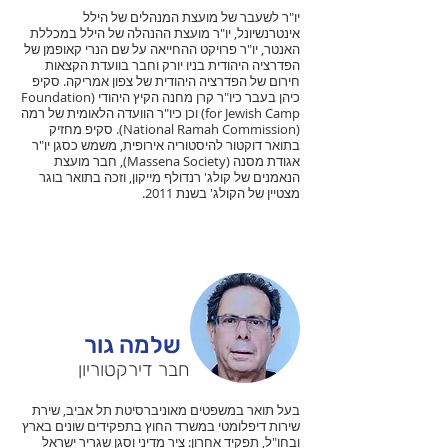
יו"ר לשעבר של מועצת המנהלים של הילל
אינטרנשיונל, יו"ר מועצת ההנהלה של הילל במכללת
האנטר, יו"ר פרויקט ההחייאה על שם הנרי קאופמן של
הפדרציה היהודית בניו יורק וחבר בוועדת הקצאות
חירום של הפדרציה היהודית של צפון אמריקה. סקיפ
כיהן בעבר כיו"ר קרן מחנה הקיץ היהודי (Foundation
for Jewish Camp) וכן כיו"ר הוועדה הלאומית של רמה
(National Ramah Commission). סקיפ מחזיק
בתואר דוקטור להיסטוריה אירופית, משמש כסגן יו"ר
אגודת מסנה (Massena Society), חבר מועצת
הנאמנים של קולג' רנדולף מייקון, וזכה בתואר בוגר
מצטיין של הקולג' בשנת 2011.
שלמה גור
חבר דירקטוריון
בעל תואר במשפטים מאוניברסיטת תל אביב, שירת
שירות דיפלומטי במשרד החוץ בתפקידים שונים בארץ
ובחו"ל, תפקיד אחרון: ציר מדיני וסגן שגריר ישראל