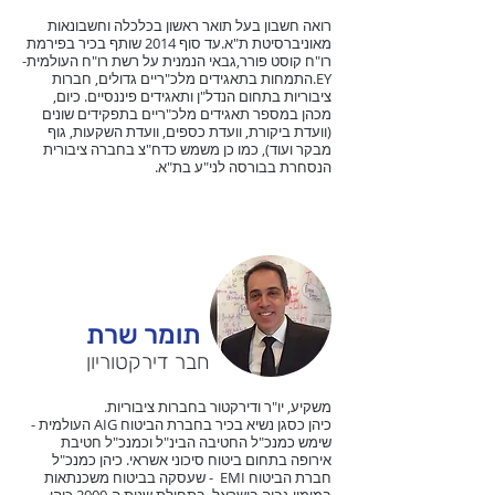
רואה חשבון בעל תואר ראשון בכלכלה וחשבונאות
מאוניברסיטת ת"א.עד סוף 2014 שותף בכיר בפירמת
רו"ח קוסט פורר,גבאי הנמנית על רשת רו"ח העולמית-
EY.התמחות בתאגידים מלכ"ריים גדולים, חברות
ציבוריות בתחום הנדל"ן ותאגידים פיננסיים. כיום,
מכהן במספר תאגידים מלכ"ריים בתפקידים שונים
(וועדת ביקורת, וועדת כספים, וועדת השקעות, גוף
מבקר ועוד), כמו כן משמש כדח"צ בחברה ציבורית
הנסחרת בבורסה לני"ע בת"א.
תומר שרת
חבר דירקטוריון
משקיע, יו"ר ודירקטור בחברות ציבוריות.
כיהן כסגן נשיא בכיר בחברת הביטוח AIG העולמית -
שימש כמנכ"ל החטיבה הבינ"ל וכמנכ"ל חטיבת
אירופה בתחום ביטוח סיכוני אשראי. כיהן כמנכ"ל
חברת הביטוח EMI - שעסקה בביטוח משכנתאות