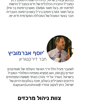
במימון גבוה בישראל. בתחילת שנות ה-2000 כיהן
כמנכ"ל החברה הכלכלית של ת"א וכמנכ"ל הרשות
לפיתוח יפו. בעל תואר EMBA מאוניברסיטת בר אילן
ובעל תואר MA ביחסים בינ"ל באוניברסיטה העברית.
חבר בוועד המנהל של המכללה האקדמית ת"א-יפו.
יוסף אברמוביץ'
חבר דירקטוריון
לשעבר פעיל הלל ויו"ר האיגוד העולמי של סטודנטים
יהודים (WUJS), הוא ממציא ומפתח הסלולרי המוביל
בישראל. הוגדר על ידי CNN כאחד מששת המפתחים
הירוקים המובילים בעולם, וזוכה בגלובוס הירוק של
ישראל, ניתן לעקוב אחריו @KaptainSunshine.
צוות ניהול מרכזים