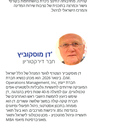
קהילה. מחויבותה לחינוך ניכרת בהשתתפות בקורסי
גישור וכמרצה בתוכנית של נציבות שירות המדינה
והמרכז הישראלי לניהול.
דן מוסקוביץ'
חבר דירקטוריון
דן מוסקוביץ' הצטרף לוועד המנהל של הלל ישראל
בינואר 2026. הוא מכהן כנשיא חברת .D.M.
Operations Management, Inc, חברת ייעוץ
המעניקה שירותים לתעשיות גלובליות ולסטארט-אפים
טכנולוגיים. עם למעלה מ-40 שנות ניסיון בהנהגה , דן
שימש כיועץ לחמשת היושבי ראש האחרונים של
חברת קוקה-קולה במשך שלושה עשורים. דן הוא
מומחה בתכנון אסטרטגי, ניהול תפעולי ומיזוגים
ורכישות מורכבים. הוא בעל תואר .BSc בהנדסת
תעשייה וניהול מהטכניון – מכון טכנולוגי לישראל ותואר
MBA מאוניברסיטת מיאמי.