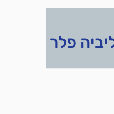
יביה פלר