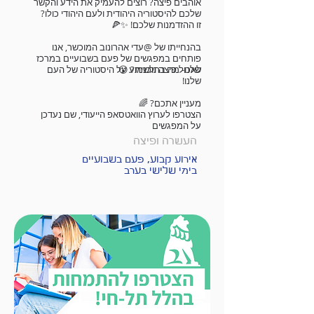
אוהבים פיצה? רוצים להעמיק את הידע והקשר
שלכם להיסטוריה היהודית ולעם היהודי כולו?
זו ההזדמנות שלכם! ✨🍕
בהנחייתו של @עדי אהרונוב המוכשר, אנו
פותחים במפגשים של פעם בשבועיים במרכז
שלנו- מה בתוכנית? 😮
לאכול פיצה ולשמוע על היסטוריה של העם
שלנו!
מעניין אתכם? 🌈
הצטרפו לערוץ הוואטסאפ הייעודי, שם נעדכן
על המפגשים
העשרה ופיצה
אירוע קבוע, פעם בשבועיים
בימי שלישי בערב