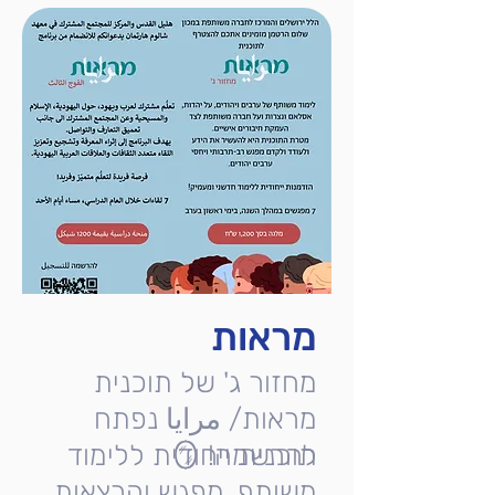
מראות
מחזור ג' של תוכנית
מראות/ مرايا נפתח
להרשמה! 🪞
תוכנית ייחודית ללימוד
משותף, מפגש והרצאות