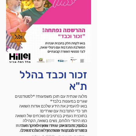
ויציעו פתרונות
הסיור לאירופה!
לאתגרים של קהל
הסטודנטים במכללה.
זכור וכבד בהלל
ת"א
מלגה שנתית עם תוכן משמעותי! *לסטודנטים
שגרים במעונות בלבד*
בואו להעמיק את הידע שלכם אודות השואה
תוך כדי התנדבות עם שורדים!
בתוכנית נעמיק בנרטיבים נשכחים של השואה
כמו היהודי הלוחם, נשים בשואה, הקהילה
בנוסף, נתנדב עם שורדי שואה לאורך השנה
הלהטבית בשואה, שואת צפון אפריקה ועוד- וזו
וניצור עימם קשר משמעותי שבעזרתו נוכל
במטרה להבטיח שהזיכרון לא יעלם מאיתנו.
להעביר את הסיפור שלהם הלאה