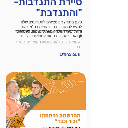
סיירת התנדבות-
"והתנדבת"
פעם בחודש אנו מציעים לסטודנטים שלנו
להגיע להתנדבות חד פעמית בת"א- פעם
זו ההזדמנות שלך לעשות טוב, בזמן שמתאים
נדליק נרות חנוכה עם שורדי שואה, פעם אחרי
לך
זה נאסוף שמיכות חמות לחתולים וכלבים
בעמותות אימוץ, ובהמשך ננקה חופי ים
עשיית טוב לאוכלוסיות שצריכות את
מפסולת!
זה
פעם בחודש