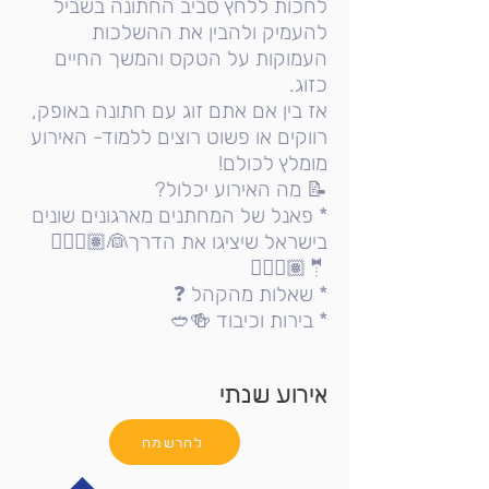
לחכות ללחץ סביב החתונה בשביל
להעמיק ולהבין את ההשלכות
העמוקות על הטקס והמשך החיים
כזוג.
אז בין אם אתם זוג עם חתונה באופק,
רווקים או פשוט רוצים ללמוד- האירוע
מומלץ לכולם!
📝 מה האירוע יכלול?
* פאנל של המחתנים מארגונים שונים
בישראל שיציגו את הדרך👰🏽👰🏻‍♂
🤵🏽🤵🏼‍♂
* שאלות מהקהל ❓
* בירות וכיבוד 🍻🥙
אירוע שנתי
להרשמה