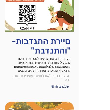
סיירת התנדבות-
"והתנדבת"
פעם בחודש אנו מציעים לסטודנטים שלנו
להגיע להתנדבות חד פעמית בת"א- פעם
זו ההזדמנות שלך לעשות טוב, בזמן שמתאים
נדליק נרות חנוכה עם שורדי שואה, פעם אחרי
לך
זה נאסוף שמיכות חמות לחתולים וכלבים
בעמותות אימוץ, ובהמשך ננקה חופי ים
עשיית טוב לאוכלוסיות שצריכות את
מפסולת!
זה
פעם בחודש