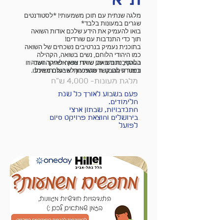
מלגה שנתית עם תוכן משמעותי! *לסטודנטים
שגרים במעונות בלבד*
בואו להעמיק את הידע שלכם אודות השואה
תוך כדי התנדבות עם שורדים!
בתוכנית נעמיק בנרטיבים נשכחים של השואה
כמו היהודי הלוחם, נשים בשואה, הקהילה
בנוסף, נתנדב עם שורדי שואה לאורך השנה
הלהטבית בשואה, שואת צפון אפריקה ועוד- וזו
וניצור עימם קשר משמעותי שבעזרתו נוכל
במטרה להבטיח שהזיכרון לא יעלם מאיתנו.
להעביר את הסיפור שלהם הלאה
מלגת מעונות- 4,000 ש"ח
פעם בשבוע לאורך כל שנת
הלימודים.
התנדבויות, שבתון ארצי
בירושלים והוצאת פרויקט סיום
לפועל