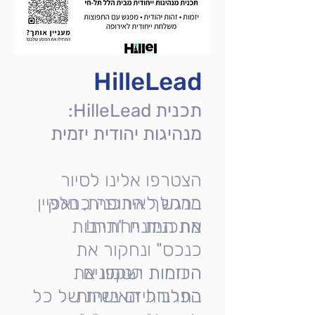
HilleLead
תכנית HilleLead:
מנהיגות יהודית יזמית
הצטרפו אלינו לסיור
מרגש לאירופה כחלק
במהלך התכנית, נאפיין
מתכנית ייחודית!
את המונח "תרבות
כנכס" ונחקור את
הכוחות הטמונים
היוזמות ישקפו את
הפלורליזם בזהות
בתרבות האישית של כל