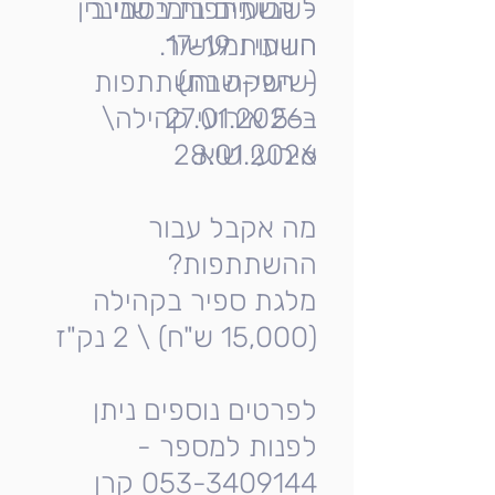
- השתתפות בסמינר
לשבועיים בימי שני בין
השעות 17-19.
חוויתי ומעשיר
(שישי-שבת)
- הפקה והשתתפות
27.01.2026-
ב-5 אירועי קהילה\
אירועי שיא.
28.01.2026
מה אקבל עבור
ההשתתפות?
מלגת ספיר בקהילה
(15,000 ש"ח) \ 2 נק"ז
לפרטים נוספים ניתן
לפנות למספר -
053-3409144 קרן