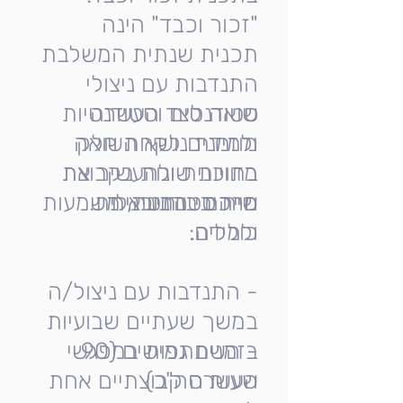
"זכור וכבד" הינה
תכנית שנתית המשלבת
התנדבות עם ניצולי
שואה לצד העשרה
סטודנטים וסטודנטיות
מוזמנים לקחת חלק
ולמידת נושא השואה
מזוויות שונות בקבוצת
בתוכנית ולהעשיר את
מרכיבי התוכנית
שיח סטודנטיאלית.
חייהם בנתינה, משמעות
כוללים:
ולמידה.
- התנדבות עם ניצול/ה
במשך שעתיים שבועיות
בזמנים גמישים (90
- השתתפות במפגשי
שעות סה"כ)
העשרה קבוצתיים אחת