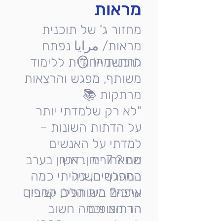
מראות
מחזור ג' של תוכנית
מראות/ مرايا נפתח
להרשמה! 🪞
תוכנית ייחודית ללימוד
משותף, מפגש והרצאות
מרתקות 📚
"לא רק שלמדתי יותר
על הדתות השונות –
למדתי על האנשים
שמאחוריהן. דרך
מתי? 7 ימי ראשון בערב
במהלך השנה
המפגשים, גיליתי כמה
ערכים משותפים יש בין
איפה? בית הלל, קמפוס
הר הצופים
הדתות וכמה חשוב