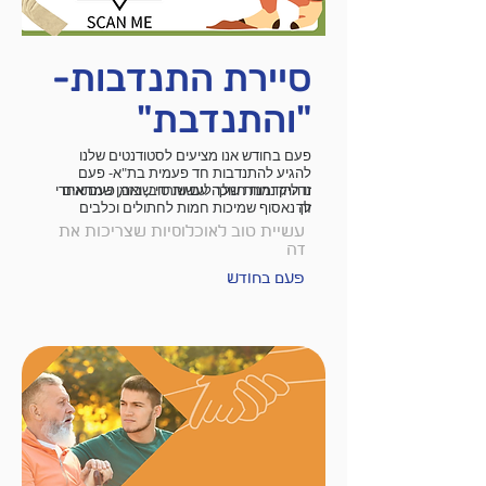
סיירת התנדבות-
"והתנדבת"
פעם בחודש אנו מציעים לסטודנטים שלנו
להגיע להתנדבות חד פעמית בת"א- פעם
זו ההזדמנות שלך לעשות טוב, בזמן שמתאים
נדליק נרות חנוכה עם שורדי שואה, פעם אחרי
לך
זה נאסוף שמיכות חמות לחתולים וכלבים
בעמותות אימוץ, ובהמשך ננקה חופי ים
עשיית טוב לאוכלוסיות שצריכות את
מפסולת!
זה
פעם בחודש