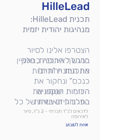
HilleLead
תכנית HilleLead:
מנהיגות יהודית יזמית
הצטרפו אלינו לסיור
מרגש לאירופה כחלק
במהלך התכנית, נאפיין
מתכנית ייחודית!
את המונח "תרבות
כנכס" ונחקור את
הכוחות הטמונים
היוזמות ישקפו את
הפלורליזם בזהות
בתרבות האישית של כל
משתתף. לאחר מכן,
היהודית ובתרבות של
לזכאים לנ"ז חברתי - 2 נ"ז, סיור
לאירופה
כל משתתף.
נחלק את המשתתפים
אחת לשבוע
לשתי קבוצות, ונבקש
זו הזדמנות חד-פעמית