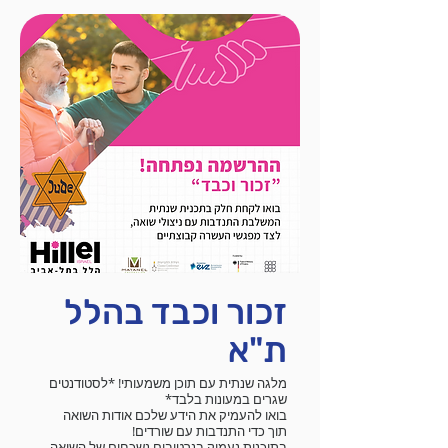
לפתח יוזמות שיבטאו
לחוויה מעצבת ומלאת
את העושר התרבותי
תוכן – אל תפספסו את
ויציעו פתרונות
הסיור לאירופה!
לאתגרים של קהל
הסטודנטים במכללה.
זכור וכבד בהלל
ת"א
מלגה שנתית עם תוכן משמעותי! *לסטודנטים
שגרים במעונות בלבד*
בואו להעמיק את הידע שלכם אודות השואה
תוך כדי התנדבות עם שורדים!
בתוכנית נעמיק בנרטיבים נשכחים של השואה