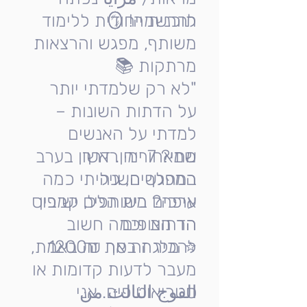
להרשמה! 🪞
תוכנית ייחודית ללימוד
משותף, מפגש והרצאות
מרתקות 📚
"לא רק שלמדתי יותר
על הדתות השונות –
למדתי על האנשים
שמאחוריהן. דרך
מתי? 7 ימי ראשון בערב
במהלך השנה
המפגשים, גיליתי כמה
ערכים משותפים יש בין
איפה? בית הלל, קמפוס
הר הצופים
הדתות וכמה חשוב
⭐ מלגה בסך 1200₪
להכיר זה את זה באמת,
מעבר לדעות קדומות או
الفوج الثالث من
סטריאוטיפים. אני