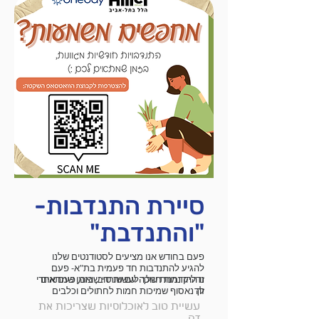
סיירת התנדבות-
"והתנדבת"
פעם בחודש אנו מציעים לסטודנטים שלנו
להגיע להתנדבות חד פעמית בת"א- פעם
זו ההזדמנות שלך לעשות טוב, בזמן שמתאים
נדליק נרות חנוכה עם שורדי שואה, פעם אחרי
לך
זה נאסוף שמיכות חמות לחתולים וכלבים
בעמותות אימוץ, ובהמשך ננקה חופי ים
עשיית טוב לאוכלוסיות שצריכות את
מפסולת!
זה