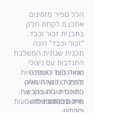
הלל ספיר מזמינים
אתכן.ם לקחת חלק
בתכנית זכור וכבד.
"זכור וכבד" הינה
תכנית שנתית המשלבת
התנדבות עם ניצולי
שואה לצד העשרה
סטודנטים וסטודנטיות
מוזמנים לקחת חלק
ולמידת נושא השואה
מזוויות שונות בקבוצת
בתוכנית ולהעשיר את
מרכיבי התוכנית
שיח סטודנטיאלית.
חייהם בנתינה, משמעות
כוללים:
ולמידה.
- התנדבות עם ניצול/ה