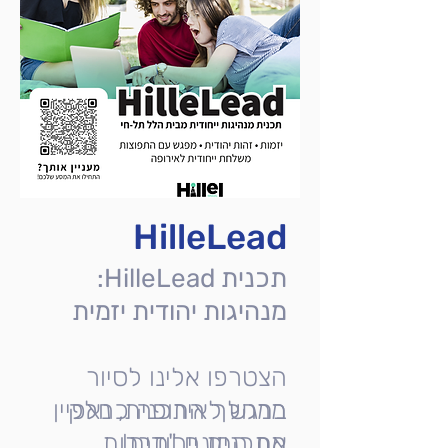
HilleLead
תכנית HilleLead:
מנהיגות יהודית יזמית
הצטרפו אלינו לסיור
מרגש לאירופה כחלק
במהלך התכנית, נאפיין
מתכנית ייחודית!
את המונח "תרבות