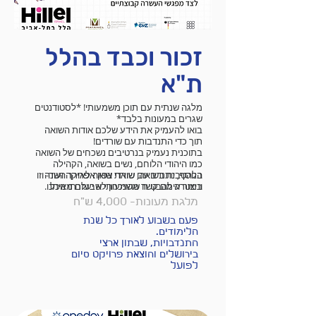
זכור וכבד בהלל
ת"א
מלגה שנתית עם תוכן משמעותי! *לסטודנטים
שגרים במעונות בלבד*
בואו להעמיק את הידע שלכם אודות השואה
תוך כדי התנדבות עם שורדים!
בתוכנית נעמיק בנרטיבים נשכחים של השואה
כמו היהודי הלוחם, נשים בשואה, הקהילה
בנוסף, נתנדב עם שורדי שואה לאורך השנה
הלהטבית בשואה, שואת צפון אפריקה ועוד- וזו
וניצור עימם קשר משמעותי שבעזרתו נוכל
במטרה להבטיח שהזיכרון לא יעלם מאיתנו.
להעביר את הסיפור שלהם הלאה
מלגת מעונות- 4,000 ש"ח
פעם בשבוע לאורך כל שנת
הלימודים.
התנדבויות, שבתון ארצי
בירושלים והוצאת פרויקט סיום
לפועל