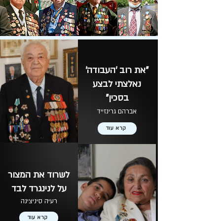
"את רוב 'העבודה'
נאלצתי לבצע
בסכין"
אברהם גרינזייד
קרא עוד
לשרוד את המצור
על לנינגרד לבד
רעיה סיניצינה
קרא עוד